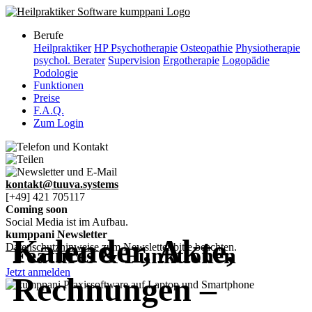
Berufe
Heilpraktiker
HP Psychotherapie
Osteopathie
Physiotherapie
psychol. Berater
Supervision
Ergotherapie
Logopädie
Podologie
Funktionen
Preise
F.A.Q.
Zum Login
kontakt@tuuva.systems
[+49] 421 705117
Coming soon
Social Media ist im Aufbau.
kumppani Newsletter
Kalender, Akte,
Datenschutzhinweise
zum Newsletter bitte beachten.
Features & Funktionen
Jetzt anmelden
Rechnungen –